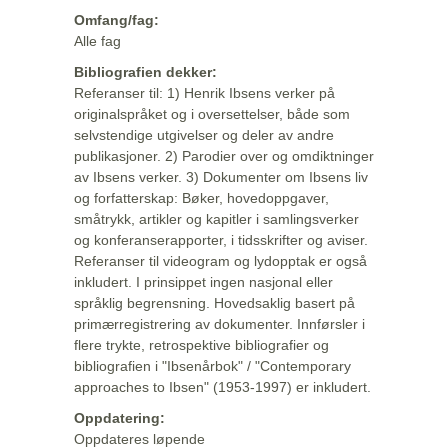
Omfang/fag:
Alle fag
Bibliografien dekker:
Referanser til: 1) Henrik Ibsens verker på
originalspråket og i oversettelser, både som
selvstendige utgivelser og deler av andre
publikasjoner. 2) Parodier over og omdiktninger
av Ibsens verker. 3) Dokumenter om Ibsens liv
og forfatterskap: Bøker, hovedoppgaver,
småtrykk, artikler og kapitler i samlingsverker
og konferanserapporter, i tidsskrifter og aviser.
Referanser til videogram og lydopptak er også
inkludert. I prinsippet ingen nasjonal eller
språklig begrensning. Hovedsaklig basert på
primærregistrering av dokumenter. Innførsler i
flere trykte, retrospektive bibliografier og
bibliografien i "Ibsenårbok" / "Contemporary
approaches to Ibsen" (1953-1997) er inkludert.
Oppdatering:
Oppdateres løpende