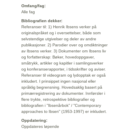
Omfang/fag:
Alle fag
Bibliografien dekker:
Referanser til: 1) Henrik Ibsens verker på
originalspråket og i oversettelser, både som
selvstendige utgivelser og deler av andre
publikasjoner. 2) Parodier over og omdiktninger
av Ibsens verker. 3) Dokumenter om Ibsens liv
og forfatterskap: Bøker, hovedoppgaver,
småtrykk, artikler og kapitler i samlingsverker
og konferanserapporter, i tidsskrifter og aviser.
Referanser til videogram og lydopptak er også
inkludert. I prinsippet ingen nasjonal eller
språklig begrensning. Hovedsaklig basert på
primærregistrering av dokumenter. Innførsler i
flere trykte, retrospektive bibliografier og
bibliografien i "Ibsenårbok" / "Contemporary
approaches to Ibsen" (1953-1997) er inkludert.
Oppdatering:
Oppdateres løpende