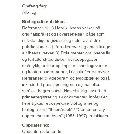
Omfang/fag:
Alle fag
Bibliografien dekker:
Referanser til: 1) Henrik Ibsens verker på
originalspråket og i oversettelser, både som
selvstendige utgivelser og deler av andre
publikasjoner. 2) Parodier over og omdiktninger
av Ibsens verker. 3) Dokumenter om Ibsens liv
og forfatterskap: Bøker, hovedoppgaver,
småtrykk, artikler og kapitler i samlingsverker
og konferanserapporter, i tidsskrifter og aviser.
Referanser til videogram og lydopptak er også
inkludert. I prinsippet ingen nasjonal eller
språklig begrensning. Hovedsaklig basert på
primærregistrering av dokumenter. Innførsler i
flere trykte, retrospektive bibliografier og
bibliografien i "Ibsenårbok" / "Contemporary
approaches to Ibsen" (1953-1997) er inkludert.
Oppdatering:
Oppdateres løpende