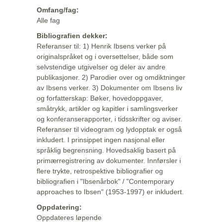
Omfang/fag:
Alle fag
Bibliografien dekker:
Referanser til: 1) Henrik Ibsens verker på
originalspråket og i oversettelser, både som
selvstendige utgivelser og deler av andre
publikasjoner. 2) Parodier over og omdiktninger
av Ibsens verker. 3) Dokumenter om Ibsens liv
og forfatterskap: Bøker, hovedoppgaver,
småtrykk, artikler og kapitler i samlingsverker
og konferanserapporter, i tidsskrifter og aviser.
Referanser til videogram og lydopptak er også
inkludert. I prinsippet ingen nasjonal eller
språklig begrensning. Hovedsaklig basert på
primærregistrering av dokumenter. Innførsler i
flere trykte, retrospektive bibliografier og
bibliografien i "Ibsenårbok" / "Contemporary
approaches to Ibsen" (1953-1997) er inkludert.
Oppdatering:
Oppdateres løpende