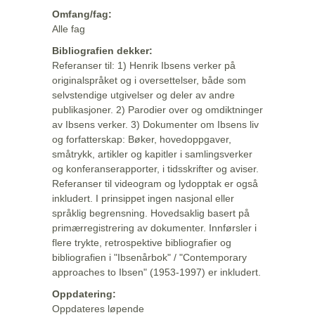
Omfang/fag:
Alle fag
Bibliografien dekker:
Referanser til: 1) Henrik Ibsens verker på
originalspråket og i oversettelser, både som
selvstendige utgivelser og deler av andre
publikasjoner. 2) Parodier over og omdiktninger
av Ibsens verker. 3) Dokumenter om Ibsens liv
og forfatterskap: Bøker, hovedoppgaver,
småtrykk, artikler og kapitler i samlingsverker
og konferanserapporter, i tidsskrifter og aviser.
Referanser til videogram og lydopptak er også
inkludert. I prinsippet ingen nasjonal eller
språklig begrensning. Hovedsaklig basert på
primærregistrering av dokumenter. Innførsler i
flere trykte, retrospektive bibliografier og
bibliografien i "Ibsenårbok" / "Contemporary
approaches to Ibsen" (1953-1997) er inkludert.
Oppdatering:
Oppdateres løpende