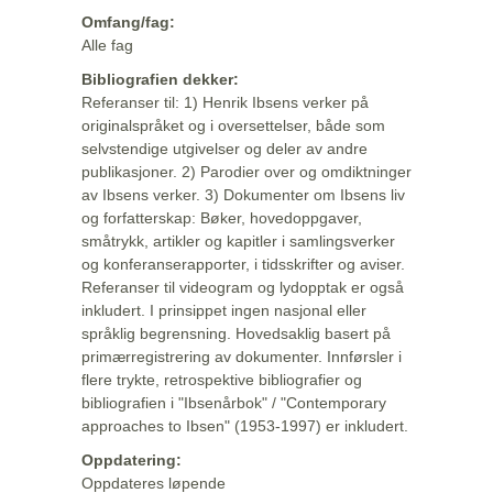
Omfang/fag:
Alle fag
Bibliografien dekker:
Referanser til: 1) Henrik Ibsens verker på
originalspråket og i oversettelser, både som
selvstendige utgivelser og deler av andre
publikasjoner. 2) Parodier over og omdiktninger
av Ibsens verker. 3) Dokumenter om Ibsens liv
og forfatterskap: Bøker, hovedoppgaver,
småtrykk, artikler og kapitler i samlingsverker
og konferanserapporter, i tidsskrifter og aviser.
Referanser til videogram og lydopptak er også
inkludert. I prinsippet ingen nasjonal eller
språklig begrensning. Hovedsaklig basert på
primærregistrering av dokumenter. Innførsler i
flere trykte, retrospektive bibliografier og
bibliografien i "Ibsenårbok" / "Contemporary
approaches to Ibsen" (1953-1997) er inkludert.
Oppdatering:
Oppdateres løpende