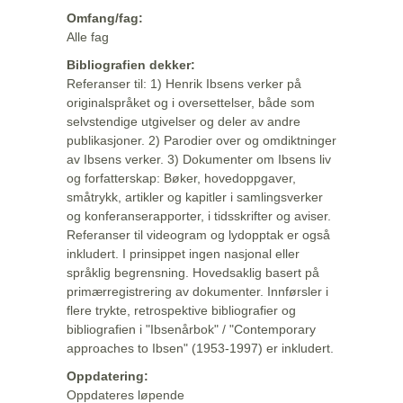
Omfang/fag:
Alle fag
Bibliografien dekker:
Referanser til: 1) Henrik Ibsens verker på
originalspråket og i oversettelser, både som
selvstendige utgivelser og deler av andre
publikasjoner. 2) Parodier over og omdiktninger
av Ibsens verker. 3) Dokumenter om Ibsens liv
og forfatterskap: Bøker, hovedoppgaver,
småtrykk, artikler og kapitler i samlingsverker
og konferanserapporter, i tidsskrifter og aviser.
Referanser til videogram og lydopptak er også
inkludert. I prinsippet ingen nasjonal eller
språklig begrensning. Hovedsaklig basert på
primærregistrering av dokumenter. Innførsler i
flere trykte, retrospektive bibliografier og
bibliografien i "Ibsenårbok" / "Contemporary
approaches to Ibsen" (1953-1997) er inkludert.
Oppdatering:
Oppdateres løpende