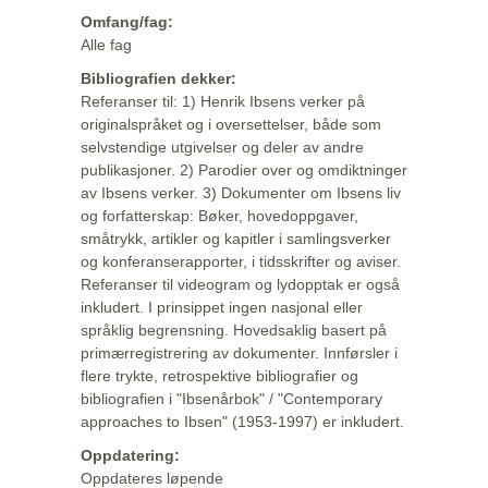
Omfang/fag:
Alle fag
Bibliografien dekker:
Referanser til: 1) Henrik Ibsens verker på
originalspråket og i oversettelser, både som
selvstendige utgivelser og deler av andre
publikasjoner. 2) Parodier over og omdiktninger
av Ibsens verker. 3) Dokumenter om Ibsens liv
og forfatterskap: Bøker, hovedoppgaver,
småtrykk, artikler og kapitler i samlingsverker
og konferanserapporter, i tidsskrifter og aviser.
Referanser til videogram og lydopptak er også
inkludert. I prinsippet ingen nasjonal eller
språklig begrensning. Hovedsaklig basert på
primærregistrering av dokumenter. Innførsler i
flere trykte, retrospektive bibliografier og
bibliografien i "Ibsenårbok" / "Contemporary
approaches to Ibsen" (1953-1997) er inkludert.
Oppdatering:
Oppdateres løpende