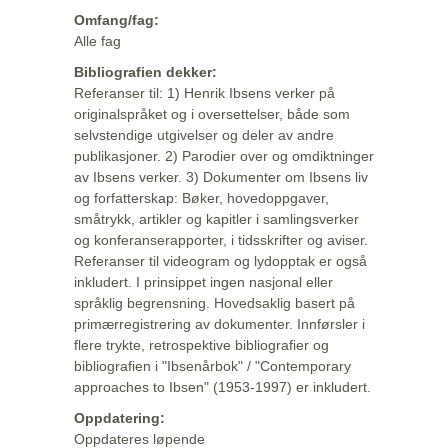
Omfang/fag:
Alle fag
Bibliografien dekker:
Referanser til: 1) Henrik Ibsens verker på
originalspråket og i oversettelser, både som
selvstendige utgivelser og deler av andre
publikasjoner. 2) Parodier over og omdiktninger
av Ibsens verker. 3) Dokumenter om Ibsens liv
og forfatterskap: Bøker, hovedoppgaver,
småtrykk, artikler og kapitler i samlingsverker
og konferanserapporter, i tidsskrifter og aviser.
Referanser til videogram og lydopptak er også
inkludert. I prinsippet ingen nasjonal eller
språklig begrensning. Hovedsaklig basert på
primærregistrering av dokumenter. Innførsler i
flere trykte, retrospektive bibliografier og
bibliografien i "Ibsenårbok" / "Contemporary
approaches to Ibsen" (1953-1997) er inkludert.
Oppdatering:
Oppdateres løpende