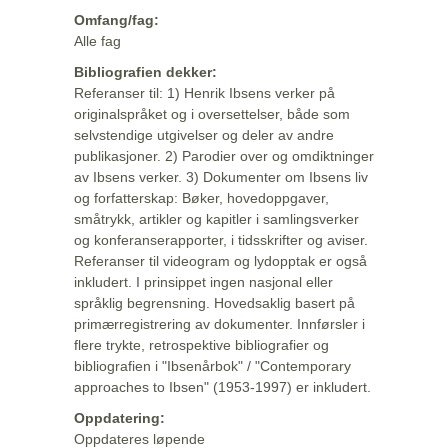
Omfang/fag:
Alle fag
Bibliografien dekker:
Referanser til: 1) Henrik Ibsens verker på
originalspråket og i oversettelser, både som
selvstendige utgivelser og deler av andre
publikasjoner. 2) Parodier over og omdiktninger
av Ibsens verker. 3) Dokumenter om Ibsens liv
og forfatterskap: Bøker, hovedoppgaver,
småtrykk, artikler og kapitler i samlingsverker
og konferanserapporter, i tidsskrifter og aviser.
Referanser til videogram og lydopptak er også
inkludert. I prinsippet ingen nasjonal eller
språklig begrensning. Hovedsaklig basert på
primærregistrering av dokumenter. Innførsler i
flere trykte, retrospektive bibliografier og
bibliografien i "Ibsenårbok" / "Contemporary
approaches to Ibsen" (1953-1997) er inkludert.
Oppdatering:
Oppdateres løpende