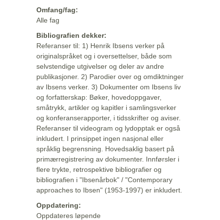
Omfang/fag:
Alle fag
Bibliografien dekker:
Referanser til: 1) Henrik Ibsens verker på
originalspråket og i oversettelser, både som
selvstendige utgivelser og deler av andre
publikasjoner. 2) Parodier over og omdiktninger
av Ibsens verker. 3) Dokumenter om Ibsens liv
og forfatterskap: Bøker, hovedoppgaver,
småtrykk, artikler og kapitler i samlingsverker
og konferanserapporter, i tidsskrifter og aviser.
Referanser til videogram og lydopptak er også
inkludert. I prinsippet ingen nasjonal eller
språklig begrensning. Hovedsaklig basert på
primærregistrering av dokumenter. Innførsler i
flere trykte, retrospektive bibliografier og
bibliografien i "Ibsenårbok" / "Contemporary
approaches to Ibsen" (1953-1997) er inkludert.
Oppdatering:
Oppdateres løpende