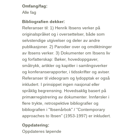
Omfang/fag:
Alle fag
Bibliografien dekker:
Referanser til: 1) Henrik Ibsens verker på
originalspråket og i oversettelser, både som
selvstendige utgivelser og deler av andre
publikasjoner. 2) Parodier over og omdiktninger
av Ibsens verker. 3) Dokumenter om Ibsens liv
og forfatterskap: Bøker, hovedoppgaver,
småtrykk, artikler og kapitler i samlingsverker
og konferanserapporter, i tidsskrifter og aviser.
Referanser til videogram og lydopptak er også
inkludert. I prinsippet ingen nasjonal eller
språklig begrensning. Hovedsaklig basert på
primærregistrering av dokumenter. Innførsler i
flere trykte, retrospektive bibliografier og
bibliografien i "Ibsenårbok" / "Contemporary
approaches to Ibsen" (1953-1997) er inkludert.
Oppdatering:
Oppdateres løpende