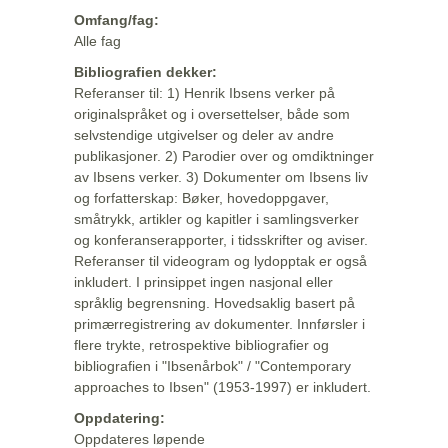
Omfang/fag:
Alle fag
Bibliografien dekker:
Referanser til: 1) Henrik Ibsens verker på
originalspråket og i oversettelser, både som
selvstendige utgivelser og deler av andre
publikasjoner. 2) Parodier over og omdiktninger
av Ibsens verker. 3) Dokumenter om Ibsens liv
og forfatterskap: Bøker, hovedoppgaver,
småtrykk, artikler og kapitler i samlingsverker
og konferanserapporter, i tidsskrifter og aviser.
Referanser til videogram og lydopptak er også
inkludert. I prinsippet ingen nasjonal eller
språklig begrensning. Hovedsaklig basert på
primærregistrering av dokumenter. Innførsler i
flere trykte, retrospektive bibliografier og
bibliografien i "Ibsenårbok" / "Contemporary
approaches to Ibsen" (1953-1997) er inkludert.
Oppdatering:
Oppdateres løpende