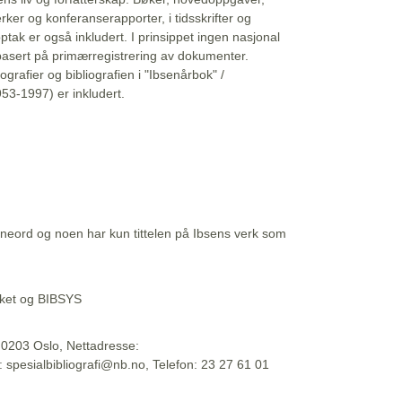
erker og konferanserapporter, i tidsskrifter og
ptak er også inkludert. I prinsippet ingen nasjonal
basert på primærregistrering av dokumenter.
liografier og bibliografien i "Ibsenårbok" /
53-1997) er inkludert.
eord og noen har kun tittelen på Ibsens verk som
teket og BIBSYS
, 0203 Oslo, Nettadresse:
t: spesialbibliografi@nb.no, Telefon: 23 27 61 01
 09:45:34