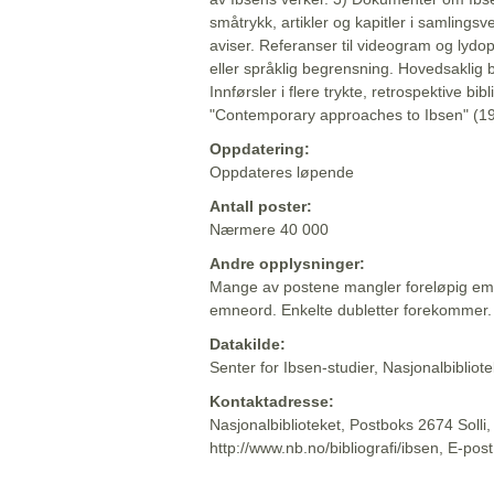
småtrykk, artikler og kapitler i samlingsv
aviser. Referanser til videogram og lydop
eller språklig begrensning. Hovedsaklig 
Innførsler i flere trykte, retrospektive bib
"Contemporary approaches to Ibsen" (19
Oppdatering:
Oppdateres løpende
Antall poster:
Nærmere 40 000
Andre opplysninger:
Mange av postene mangler foreløpig emn
emneord. Enkelte dubletter forekommer.
Datakilde:
Senter for Ibsen-studier, Nasjonalbiblio
Kontaktadresse:
Nasjonalbiblioteket, Postboks 2674 Solli
http://www.nb.no/bibliografi/ibsen, E-pos
Beskrivelsen sist oppdatert: 2022-06-20