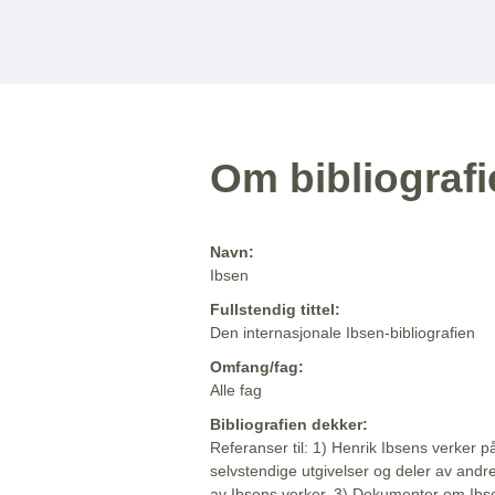
Om bibliograf
Navn:
Ibsen
Fullstendig tittel:
Den internasjonale Ibsen-bibliografien
Omfang/fag:
Alle fag
Bibliografien dekker:
Referanser til: 1) Henrik Ibsens verker p
selvstendige utgivelser og deler av andr
av Ibsens verker. 3) Dokumenter om Ibse