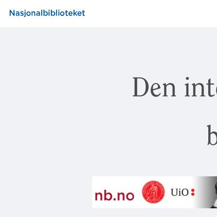
Den int
b