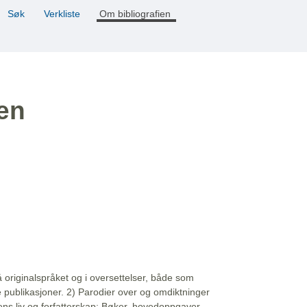
Søk
Verkliste
Om bibliografien
ien
å originalspråket og i oversettelser, både som
e publikasjoner. 2) Parodier over og omdiktninger
ns liv og forfatterskap: Bøker, hovedoppgaver,