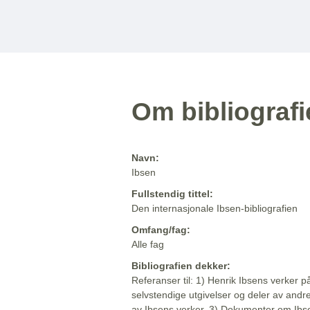
Om bibliograf
Navn:
Ibsen
Fullstendig tittel:
Den internasjonale Ibsen-bibliografien
Omfang/fag:
Alle fag
Bibliografien dekker:
Referanser til: 1) Henrik Ibsens verker p
selvstendige utgivelser og deler av andr
av Ibsens verker. 3) Dokumenter om Ibse