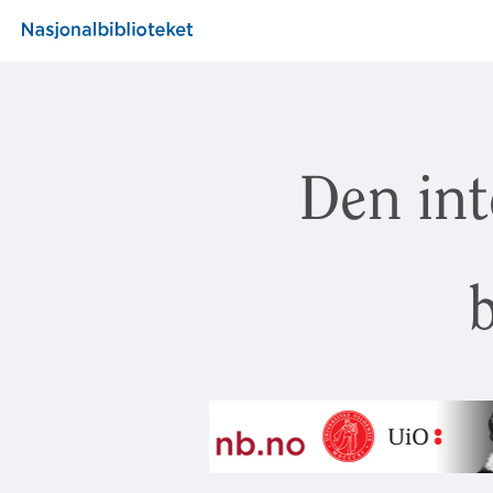
Den int
b