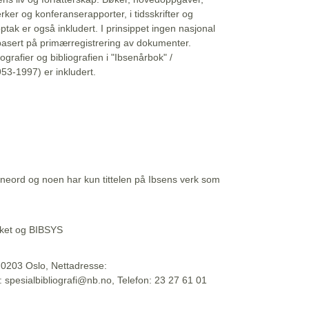
erker og konferanserapporter, i tidsskrifter og
ptak er også inkludert. I prinsippet ingen nasjonal
basert på primærregistrering av dokumenter.
liografier og bibliografien i "Ibsenårbok" /
53-1997) er inkludert.
eord og noen har kun tittelen på Ibsens verk som
teket og BIBSYS
, 0203 Oslo, Nettadresse:
t: spesialbibliografi@nb.no, Telefon: 23 27 61 01
 09:45:34