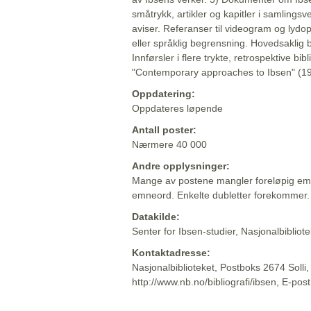
småtrykk, artikler og kapitler i samlingsv
aviser. Referanser til videogram og lydop
eller språklig begrensning. Hovedsaklig 
Innførsler i flere trykte, retrospektive bib
"Contemporary approaches to Ibsen" (19
Oppdatering:
Oppdateres løpende
Antall poster:
Nærmere 40 000
Andre opplysninger:
Mange av postene mangler foreløpig emn
emneord. Enkelte dubletter forekommer.
Datakilde:
Senter for Ibsen-studier, Nasjonalbiblio
Kontaktadresse:
Nasjonalbiblioteket, Postboks 2674 Solli
http://www.nb.no/bibliografi/ibsen, E-pos
Beskrivelsen sist oppdatert: 2022-06-20