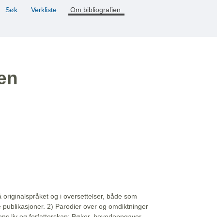
Søk
Verkliste
Om bibliografien
ien
å originalspråket og i oversettelser, både som
e publikasjoner. 2) Parodier over og omdiktninger
ns liv og forfatterskap: Bøker, hovedoppgaver,