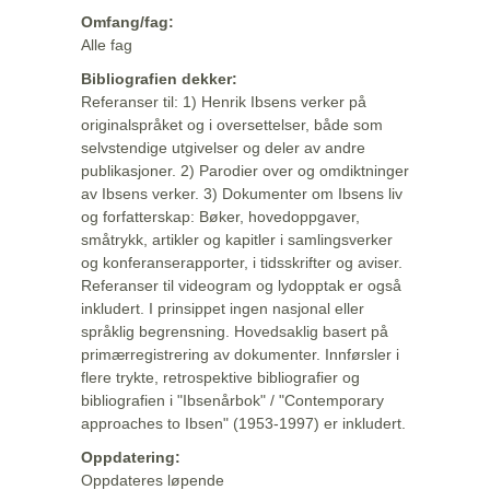
Omfang/fag:
Alle fag
Bibliografien dekker:
Referanser til: 1) Henrik Ibsens verker på
originalspråket og i oversettelser, både som
selvstendige utgivelser og deler av andre
publikasjoner. 2) Parodier over og omdiktninger
av Ibsens verker. 3) Dokumenter om Ibsens liv
og forfatterskap: Bøker, hovedoppgaver,
småtrykk, artikler og kapitler i samlingsverker
og konferanserapporter, i tidsskrifter og aviser.
Referanser til videogram og lydopptak er også
inkludert. I prinsippet ingen nasjonal eller
språklig begrensning. Hovedsaklig basert på
primærregistrering av dokumenter. Innførsler i
flere trykte, retrospektive bibliografier og
bibliografien i "Ibsenårbok" / "Contemporary
approaches to Ibsen" (1953-1997) er inkludert.
Oppdatering:
Oppdateres løpende