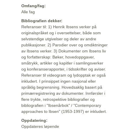
Omfang/fag:
Alle fag
Bibliografien dekker:
Referanser til: 1) Henrik Ibsens verker på
originalspråket og i oversettelser, både som
selvstendige utgivelser og deler av andre
publikasjoner. 2) Parodier over og omdiktninger
av Ibsens verker. 3) Dokumenter om Ibsens liv
og forfatterskap: Bøker, hovedoppgaver,
småtrykk, artikler og kapitler i samlingsverker
og konferanserapporter, i tidsskrifter og aviser.
Referanser til videogram og lydopptak er også
inkludert. I prinsippet ingen nasjonal eller
språklig begrensning. Hovedsaklig basert på
primærregistrering av dokumenter. Innførsler i
flere trykte, retrospektive bibliografier og
bibliografien i "Ibsenårbok" / "Contemporary
approaches to Ibsen" (1953-1997) er inkludert.
Oppdatering:
Oppdateres løpende