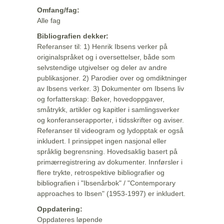
Omfang/fag:
Alle fag
Bibliografien dekker:
Referanser til: 1) Henrik Ibsens verker på
originalspråket og i oversettelser, både som
selvstendige utgivelser og deler av andre
publikasjoner. 2) Parodier over og omdiktninger
av Ibsens verker. 3) Dokumenter om Ibsens liv
og forfatterskap: Bøker, hovedoppgaver,
småtrykk, artikler og kapitler i samlingsverker
og konferanserapporter, i tidsskrifter og aviser.
Referanser til videogram og lydopptak er også
inkludert. I prinsippet ingen nasjonal eller
språklig begrensning. Hovedsaklig basert på
primærregistrering av dokumenter. Innførsler i
flere trykte, retrospektive bibliografier og
bibliografien i "Ibsenårbok" / "Contemporary
approaches to Ibsen" (1953-1997) er inkludert.
Oppdatering:
Oppdateres løpende