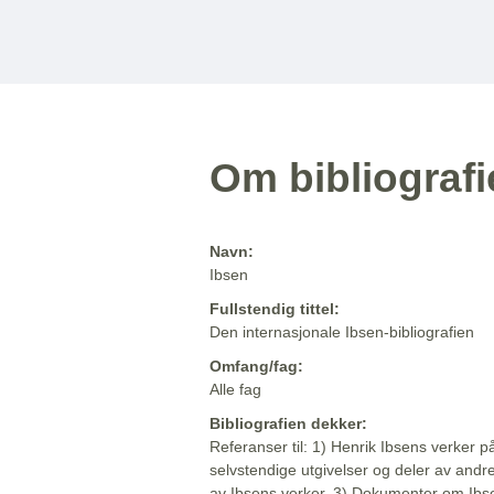
Om bibliograf
Navn:
Ibsen
Fullstendig tittel:
Den internasjonale Ibsen-bibliografien
Omfang/fag:
Alle fag
Bibliografien dekker:
Referanser til: 1) Henrik Ibsens verker p
selvstendige utgivelser og deler av andr
av Ibsens verker. 3) Dokumenter om Ibse