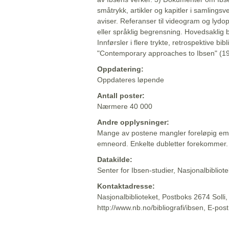
småtrykk, artikler og kapitler i samlingsv
aviser. Referanser til videogram og lydop
eller språklig begrensning. Hovedsaklig 
Innførsler i flere trykte, retrospektive bib
"Contemporary approaches to Ibsen" (19
Oppdatering:
Oppdateres løpende
Antall poster:
Nærmere 40 000
Andre opplysninger:
Mange av postene mangler foreløpig emn
emneord. Enkelte dubletter forekommer.
Datakilde:
Senter for Ibsen-studier, Nasjonalbiblio
Kontaktadresse:
Nasjonalbiblioteket, Postboks 2674 Solli
http://www.nb.no/bibliografi/ibsen, E-pos
Beskrivelsen sist oppdatert: 2022-06-20