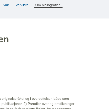
Søk
Verkliste
Om bibliografien
ien
å originalspråket og i oversettelser, både som
e publikasjoner. 2) Parodier over og omdiktninger
ns liv og forfatterskap: Bøker, hovedoppgaver,