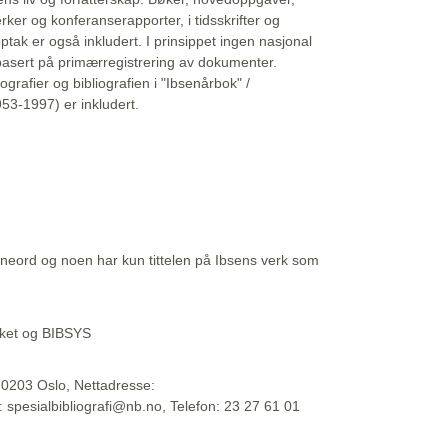
erker og konferanserapporter, i tidsskrifter og
ptak er også inkludert. I prinsippet ingen nasjonal
basert på primærregistrering av dokumenter.
liografier og bibliografien i "Ibsenårbok" /
53-1997) er inkludert.
eord og noen har kun tittelen på Ibsens verk som
teket og BIBSYS
, 0203 Oslo, Nettadresse:
t: spesialbibliografi@nb.no, Telefon: 23 27 61 01
 09:45:34