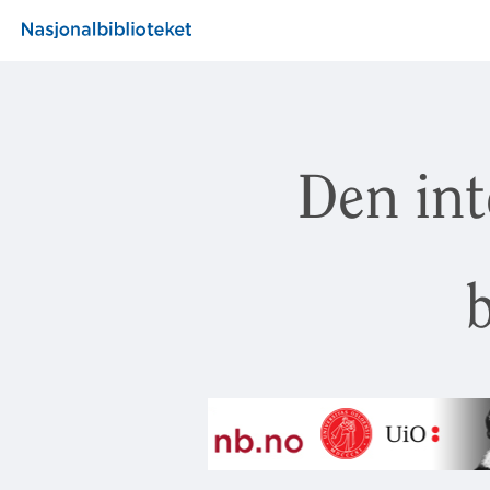
Den int
b