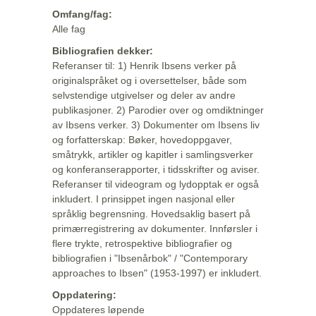
Omfang/fag:
Alle fag
Bibliografien dekker:
Referanser til: 1) Henrik Ibsens verker på
originalspråket og i oversettelser, både som
selvstendige utgivelser og deler av andre
publikasjoner. 2) Parodier over og omdiktninger
av Ibsens verker. 3) Dokumenter om Ibsens liv
og forfatterskap: Bøker, hovedoppgaver,
småtrykk, artikler og kapitler i samlingsverker
og konferanserapporter, i tidsskrifter og aviser.
Referanser til videogram og lydopptak er også
inkludert. I prinsippet ingen nasjonal eller
språklig begrensning. Hovedsaklig basert på
primærregistrering av dokumenter. Innførsler i
flere trykte, retrospektive bibliografier og
bibliografien i "Ibsenårbok" / "Contemporary
approaches to Ibsen" (1953-1997) er inkludert.
Oppdatering:
Oppdateres løpende