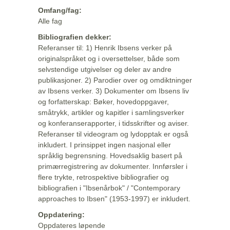
Omfang/fag:
Alle fag
Bibliografien dekker:
Referanser til: 1) Henrik Ibsens verker på
originalspråket og i oversettelser, både som
selvstendige utgivelser og deler av andre
publikasjoner. 2) Parodier over og omdiktninger
av Ibsens verker. 3) Dokumenter om Ibsens liv
og forfatterskap: Bøker, hovedoppgaver,
småtrykk, artikler og kapitler i samlingsverker
og konferanserapporter, i tidsskrifter og aviser.
Referanser til videogram og lydopptak er også
inkludert. I prinsippet ingen nasjonal eller
språklig begrensning. Hovedsaklig basert på
primærregistrering av dokumenter. Innførsler i
flere trykte, retrospektive bibliografier og
bibliografien i "Ibsenårbok" / "Contemporary
approaches to Ibsen" (1953-1997) er inkludert.
Oppdatering:
Oppdateres løpende