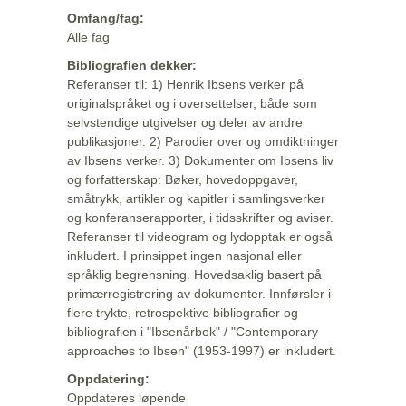
Omfang/fag:
Alle fag
Bibliografien dekker:
Referanser til: 1) Henrik Ibsens verker på
originalspråket og i oversettelser, både som
selvstendige utgivelser og deler av andre
publikasjoner. 2) Parodier over og omdiktninger
av Ibsens verker. 3) Dokumenter om Ibsens liv
og forfatterskap: Bøker, hovedoppgaver,
småtrykk, artikler og kapitler i samlingsverker
og konferanserapporter, i tidsskrifter og aviser.
Referanser til videogram og lydopptak er også
inkludert. I prinsippet ingen nasjonal eller
språklig begrensning. Hovedsaklig basert på
primærregistrering av dokumenter. Innførsler i
flere trykte, retrospektive bibliografier og
bibliografien i "Ibsenårbok" / "Contemporary
approaches to Ibsen" (1953-1997) er inkludert.
Oppdatering:
Oppdateres løpende