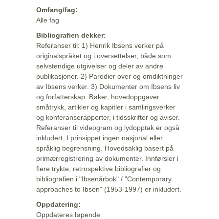
Omfang/fag:
Alle fag
Bibliografien dekker:
Referanser til: 1) Henrik Ibsens verker på
originalspråket og i oversettelser, både som
selvstendige utgivelser og deler av andre
publikasjoner. 2) Parodier over og omdiktninger
av Ibsens verker. 3) Dokumenter om Ibsens liv
og forfatterskap: Bøker, hovedoppgaver,
småtrykk, artikler og kapitler i samlingsverker
og konferanserapporter, i tidsskrifter og aviser.
Referanser til videogram og lydopptak er også
inkludert. I prinsippet ingen nasjonal eller
språklig begrensning. Hovedsaklig basert på
primærregistrering av dokumenter. Innførsler i
flere trykte, retrospektive bibliografier og
bibliografien i "Ibsenårbok" / "Contemporary
approaches to Ibsen" (1953-1997) er inkludert.
Oppdatering:
Oppdateres løpende