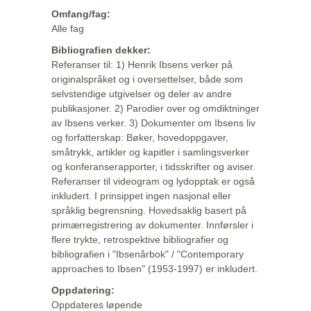
Omfang/fag:
Alle fag
Bibliografien dekker:
Referanser til: 1) Henrik Ibsens verker på
originalspråket og i oversettelser, både som
selvstendige utgivelser og deler av andre
publikasjoner. 2) Parodier over og omdiktninger
av Ibsens verker. 3) Dokumenter om Ibsens liv
og forfatterskap: Bøker, hovedoppgaver,
småtrykk, artikler og kapitler i samlingsverker
og konferanserapporter, i tidsskrifter og aviser.
Referanser til videogram og lydopptak er også
inkludert. I prinsippet ingen nasjonal eller
språklig begrensning. Hovedsaklig basert på
primærregistrering av dokumenter. Innførsler i
flere trykte, retrospektive bibliografier og
bibliografien i "Ibsenårbok" / "Contemporary
approaches to Ibsen" (1953-1997) er inkludert.
Oppdatering:
Oppdateres løpende