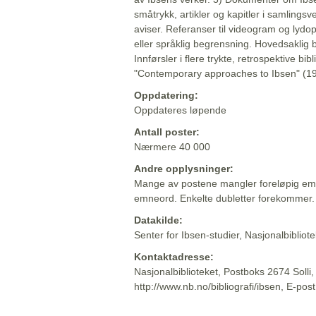
småtrykk, artikler og kapitler i samlingsv
aviser. Referanser til videogram og lydop
eller språklig begrensning. Hovedsaklig 
Innførsler i flere trykte, retrospektive bib
"Contemporary approaches to Ibsen" (19
Oppdatering:
Oppdateres løpende
Antall poster:
Nærmere 40 000
Andre opplysninger:
Mange av postene mangler foreløpig emn
emneord. Enkelte dubletter forekommer.
Datakilde:
Senter for Ibsen-studier, Nasjonalbiblio
Kontaktadresse:
Nasjonalbiblioteket, Postboks 2674 Solli
http://www.nb.no/bibliografi/ibsen, E-pos
Beskrivelsen sist oppdatert: 2022-06-20