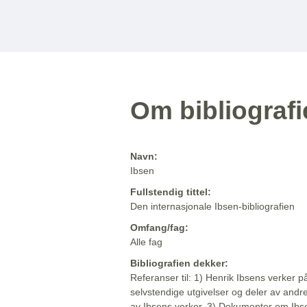
Om bibliograf
Navn:
Ibsen
Fullstendig tittel:
Den internasjonale Ibsen-bibliografien
Omfang/fag:
Alle fag
Bibliografien dekker:
Referanser til: 1) Henrik Ibsens verker p
selvstendige utgivelser og deler av andr
av Ibsens verker. 3) Dokumenter om Ibse