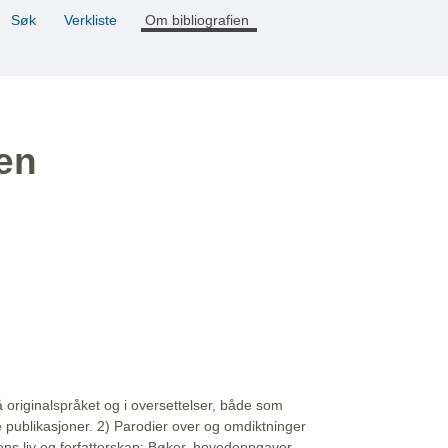
Søk
Verkliste
Om bibliografien
ien
å originalspråket og i oversettelser, både som
e publikasjoner. 2) Parodier over og omdiktninger
ns liv og forfatterskap: Bøker, hovedoppgaver,