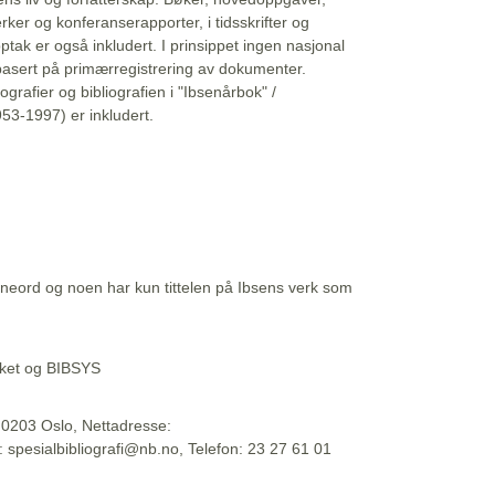
erker og konferanserapporter, i tidsskrifter og
ptak er også inkludert. I prinsippet ingen nasjonal
basert på primærregistrering av dokumenter.
liografier og bibliografien i "Ibsenårbok" /
53-1997) er inkludert.
eord og noen har kun tittelen på Ibsens verk som
teket og BIBSYS
, 0203 Oslo, Nettadresse:
t: spesialbibliografi@nb.no, Telefon: 23 27 61 01
 09:45:34