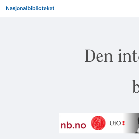
Den int
b