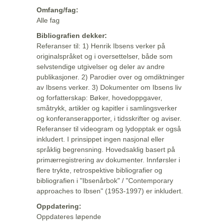
Omfang/fag:
Alle fag
Bibliografien dekker:
Referanser til: 1) Henrik Ibsens verker på
originalspråket og i oversettelser, både som
selvstendige utgivelser og deler av andre
publikasjoner. 2) Parodier over og omdiktninger
av Ibsens verker. 3) Dokumenter om Ibsens liv
og forfatterskap: Bøker, hovedoppgaver,
småtrykk, artikler og kapitler i samlingsverker
og konferanserapporter, i tidsskrifter og aviser.
Referanser til videogram og lydopptak er også
inkludert. I prinsippet ingen nasjonal eller
språklig begrensning. Hovedsaklig basert på
primærregistrering av dokumenter. Innførsler i
flere trykte, retrospektive bibliografier og
bibliografien i "Ibsenårbok" / "Contemporary
approaches to Ibsen" (1953-1997) er inkludert.
Oppdatering:
Oppdateres løpende