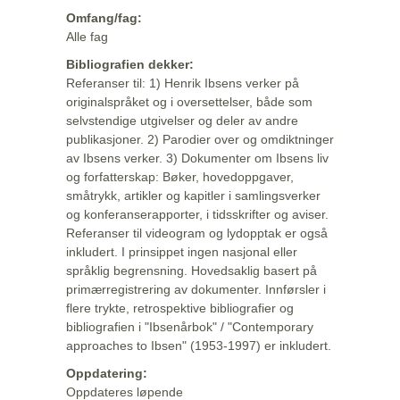
Omfang/fag:
Alle fag
Bibliografien dekker:
Referanser til: 1) Henrik Ibsens verker på
originalspråket og i oversettelser, både som
selvstendige utgivelser og deler av andre
publikasjoner. 2) Parodier over og omdiktninger
av Ibsens verker. 3) Dokumenter om Ibsens liv
og forfatterskap: Bøker, hovedoppgaver,
småtrykk, artikler og kapitler i samlingsverker
og konferanserapporter, i tidsskrifter og aviser.
Referanser til videogram og lydopptak er også
inkludert. I prinsippet ingen nasjonal eller
språklig begrensning. Hovedsaklig basert på
primærregistrering av dokumenter. Innførsler i
flere trykte, retrospektive bibliografier og
bibliografien i "Ibsenårbok" / "Contemporary
approaches to Ibsen" (1953-1997) er inkludert.
Oppdatering:
Oppdateres løpende