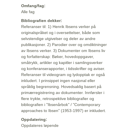
Omfang/fag:
Alle fag
Bibliografien dekker:
Referanser til: 1) Henrik Ibsens verker på
originalspråket og i oversettelser, både som
selvstendige utgivelser og deler av andre
publikasjoner. 2) Parodier over og omdiktninger
av Ibsens verker. 3) Dokumenter om Ibsens liv
og forfatterskap: Bøker, hovedoppgaver,
småtrykk, artikler og kapitler i samlingsverker
og konferanserapporter, i tidsskrifter og aviser.
Referanser til videogram og lydopptak er også
inkludert. I prinsippet ingen nasjonal eller
språklig begrensning. Hovedsaklig basert på
primærregistrering av dokumenter. Innførsler i
flere trykte, retrospektive bibliografier og
bibliografien i "Ibsenårbok" / "Contemporary
approaches to Ibsen" (1953-1997) er inkludert.
Oppdatering:
Oppdateres løpende