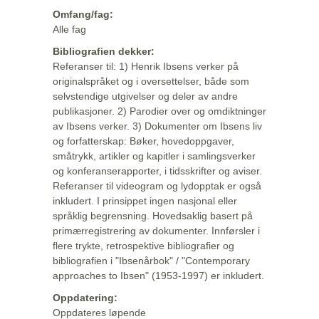
Omfang/fag:
Alle fag
Bibliografien dekker:
Referanser til: 1) Henrik Ibsens verker på
originalspråket og i oversettelser, både som
selvstendige utgivelser og deler av andre
publikasjoner. 2) Parodier over og omdiktninger
av Ibsens verker. 3) Dokumenter om Ibsens liv
og forfatterskap: Bøker, hovedoppgaver,
småtrykk, artikler og kapitler i samlingsverker
og konferanserapporter, i tidsskrifter og aviser.
Referanser til videogram og lydopptak er også
inkludert. I prinsippet ingen nasjonal eller
språklig begrensning. Hovedsaklig basert på
primærregistrering av dokumenter. Innførsler i
flere trykte, retrospektive bibliografier og
bibliografien i "Ibsenårbok" / "Contemporary
approaches to Ibsen" (1953-1997) er inkludert.
Oppdatering:
Oppdateres løpende