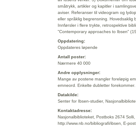
småtrykk, artikler og kapitler i samlingsv
aviser. Referanser til videogram og lydop
eller språklig begrensning. Hovedsaklig 
Innførsler i flere trykte, retrospektive bib
"Contemporary approaches to Ibsen" (19
Oppdatering:
Oppdateres løpende
Antall poster:
Nærmere 40 000
Andre opplysninger:
Mange av postene mangler foreløpig emn
emneord. Enkelte dubletter forekommer.
Datakilde:
Senter for Ibsen-studier, Nasjonalbiblio
Kontaktadresse:
Nasjonalbiblioteket, Postboks 2674 Solli
http://www.nb.no/bibliografi/ibsen, E-pos
Beskrivelsen sist oppdatert: 2022-06-20