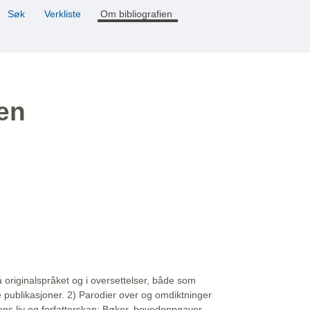
Søk
Verkliste
Om bibliografien
ien
å originalspråket og i oversettelser, både som
e publikasjoner. 2) Parodier over og omdiktninger
ns liv og forfatterskap: Bøker, hovedoppgaver,