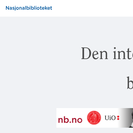
Den int
b