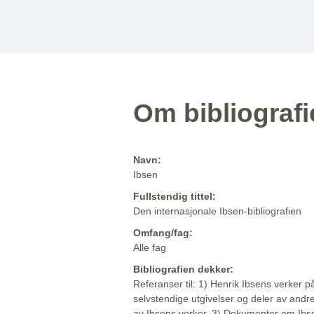
Om bibliograf
Navn:
Ibsen
Fullstendig tittel:
Den internasjonale Ibsen-bibliografien
Omfang/fag:
Alle fag
Bibliografien dekker:
Referanser til: 1) Henrik Ibsens verker p
selvstendige utgivelser og deler av andr
av Ibsens verker. 3) Dokumenter om Ibse