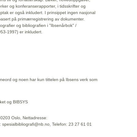
erker og konferanserapporter, i tidsskrifter og
ptak er også inkludert. I prinsippet ingen nasjonal
basert på primærregistrering av dokumenter.
liografier og bibliografien i "Ibsenårbok" /
53-1997) er inkludert.
eord og noen har kun tittelen på Ibsens verk som
teket og BIBSYS
, 0203 Oslo, Nettadresse:
t: spesialbibliografi@nb.no, Telefon: 23 27 61 01
 09:45:34