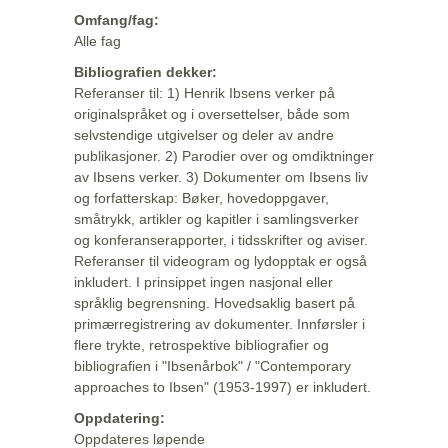
Omfang/fag:
Alle fag
Bibliografien dekker:
Referanser til: 1) Henrik Ibsens verker på
originalspråket og i oversettelser, både som
selvstendige utgivelser og deler av andre
publikasjoner. 2) Parodier over og omdiktninger
av Ibsens verker. 3) Dokumenter om Ibsens liv
og forfatterskap: Bøker, hovedoppgaver,
småtrykk, artikler og kapitler i samlingsverker
og konferanserapporter, i tidsskrifter og aviser.
Referanser til videogram og lydopptak er også
inkludert. I prinsippet ingen nasjonal eller
språklig begrensning. Hovedsaklig basert på
primærregistrering av dokumenter. Innførsler i
flere trykte, retrospektive bibliografier og
bibliografien i "Ibsenårbok" / "Contemporary
approaches to Ibsen" (1953-1997) er inkludert.
Oppdatering:
Oppdateres løpende