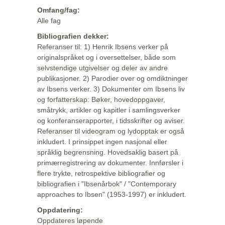
Omfang/fag:
Alle fag
Bibliografien dekker:
Referanser til: 1) Henrik Ibsens verker på
originalspråket og i oversettelser, både som
selvstendige utgivelser og deler av andre
publikasjoner. 2) Parodier over og omdiktninger
av Ibsens verker. 3) Dokumenter om Ibsens liv
og forfatterskap: Bøker, hovedoppgaver,
småtrykk, artikler og kapitler i samlingsverker
og konferanserapporter, i tidsskrifter og aviser.
Referanser til videogram og lydopptak er også
inkludert. I prinsippet ingen nasjonal eller
språklig begrensning. Hovedsaklig basert på
primærregistrering av dokumenter. Innførsler i
flere trykte, retrospektive bibliografier og
bibliografien i "Ibsenårbok" / "Contemporary
approaches to Ibsen" (1953-1997) er inkludert.
Oppdatering:
Oppdateres løpende