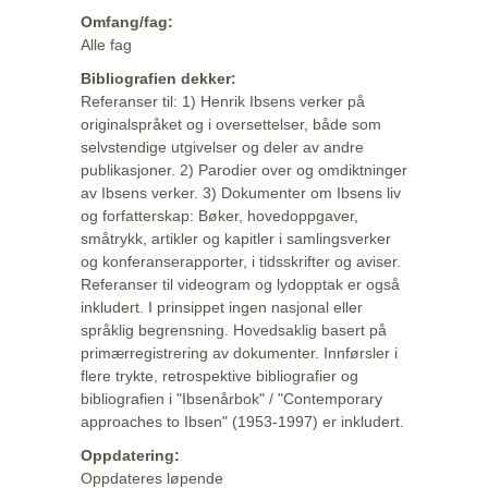
Omfang/fag:
Alle fag
Bibliografien dekker:
Referanser til: 1) Henrik Ibsens verker på
originalspråket og i oversettelser, både som
selvstendige utgivelser og deler av andre
publikasjoner. 2) Parodier over og omdiktninger
av Ibsens verker. 3) Dokumenter om Ibsens liv
og forfatterskap: Bøker, hovedoppgaver,
småtrykk, artikler og kapitler i samlingsverker
og konferanserapporter, i tidsskrifter og aviser.
Referanser til videogram og lydopptak er også
inkludert. I prinsippet ingen nasjonal eller
språklig begrensning. Hovedsaklig basert på
primærregistrering av dokumenter. Innførsler i
flere trykte, retrospektive bibliografier og
bibliografien i "Ibsenårbok" / "Contemporary
approaches to Ibsen" (1953-1997) er inkludert.
Oppdatering:
Oppdateres løpende