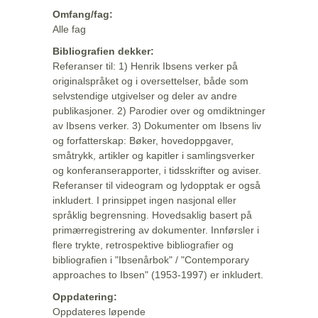
Omfang/fag:
Alle fag
Bibliografien dekker:
Referanser til: 1) Henrik Ibsens verker på
originalspråket og i oversettelser, både som
selvstendige utgivelser og deler av andre
publikasjoner. 2) Parodier over og omdiktninger
av Ibsens verker. 3) Dokumenter om Ibsens liv
og forfatterskap: Bøker, hovedoppgaver,
småtrykk, artikler og kapitler i samlingsverker
og konferanserapporter, i tidsskrifter og aviser.
Referanser til videogram og lydopptak er også
inkludert. I prinsippet ingen nasjonal eller
språklig begrensning. Hovedsaklig basert på
primærregistrering av dokumenter. Innførsler i
flere trykte, retrospektive bibliografier og
bibliografien i "Ibsenårbok" / "Contemporary
approaches to Ibsen" (1953-1997) er inkludert.
Oppdatering:
Oppdateres løpende