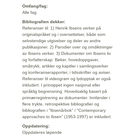
Omfang/fag:
Alle fag
Bibliografien dekker:
Referanser til: 1) Henrik Ibsens verker på
originalspråket og i oversettelser, både som
selvstendige utgivelser og deler av andre
publikasjoner. 2) Parodier over og omdiktninger
av Ibsens verker. 3) Dokumenter om Ibsens liv
og forfatterskap: Bøker, hovedoppgaver,
småtrykk, artikler og kapitler i samlingsverker
og konferanserapporter, i tidsskrifter og aviser.
Referanser til videogram og lydopptak er også
inkludert. I prinsippet ingen nasjonal eller
språklig begrensning. Hovedsaklig basert på
primærregistrering av dokumenter. Innførsler i
flere trykte, retrospektive bibliografier og
bibliografien i "Ibsenårbok" / "Contemporary
approaches to Ibsen" (1953-1997) er inkludert.
Oppdatering:
Oppdateres løpende