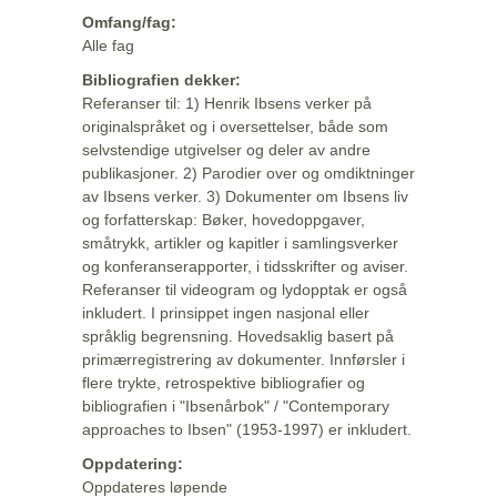
Omfang/fag:
Alle fag
Bibliografien dekker:
Referanser til: 1) Henrik Ibsens verker på
originalspråket og i oversettelser, både som
selvstendige utgivelser og deler av andre
publikasjoner. 2) Parodier over og omdiktninger
av Ibsens verker. 3) Dokumenter om Ibsens liv
og forfatterskap: Bøker, hovedoppgaver,
småtrykk, artikler og kapitler i samlingsverker
og konferanserapporter, i tidsskrifter og aviser.
Referanser til videogram og lydopptak er også
inkludert. I prinsippet ingen nasjonal eller
språklig begrensning. Hovedsaklig basert på
primærregistrering av dokumenter. Innførsler i
flere trykte, retrospektive bibliografier og
bibliografien i "Ibsenårbok" / "Contemporary
approaches to Ibsen" (1953-1997) er inkludert.
Oppdatering:
Oppdateres løpende