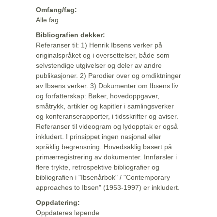
Omfang/fag:
Alle fag
Bibliografien dekker:
Referanser til: 1) Henrik Ibsens verker på
originalspråket og i oversettelser, både som
selvstendige utgivelser og deler av andre
publikasjoner. 2) Parodier over og omdiktninger
av Ibsens verker. 3) Dokumenter om Ibsens liv
og forfatterskap: Bøker, hovedoppgaver,
småtrykk, artikler og kapitler i samlingsverker
og konferanserapporter, i tidsskrifter og aviser.
Referanser til videogram og lydopptak er også
inkludert. I prinsippet ingen nasjonal eller
språklig begrensning. Hovedsaklig basert på
primærregistrering av dokumenter. Innførsler i
flere trykte, retrospektive bibliografier og
bibliografien i "Ibsenårbok" / "Contemporary
approaches to Ibsen" (1953-1997) er inkludert.
Oppdatering:
Oppdateres løpende