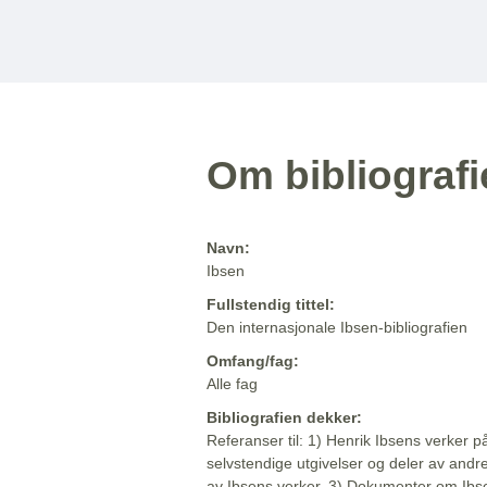
Om bibliograf
Navn:
Ibsen
Fullstendig tittel:
Den internasjonale Ibsen-bibliografien
Omfang/fag:
Alle fag
Bibliografien dekker:
Referanser til: 1) Henrik Ibsens verker p
selvstendige utgivelser og deler av andr
av Ibsens verker. 3) Dokumenter om Ibse