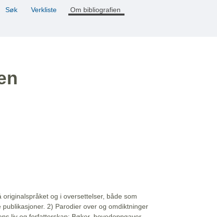
Søk
Verkliste
Om bibliografien
ien
å originalspråket og i oversettelser, både som
e publikasjoner. 2) Parodier over og omdiktninger
ns liv og forfatterskap: Bøker, hovedoppgaver,