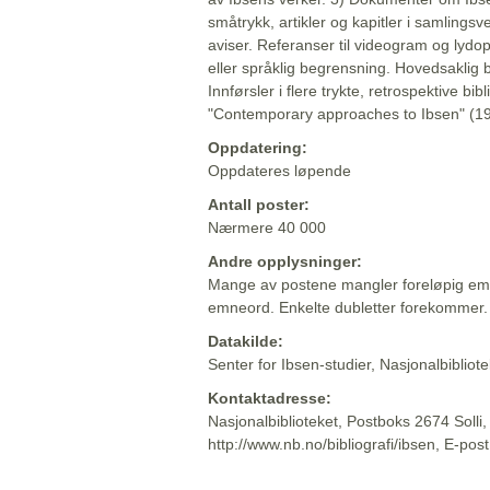
småtrykk, artikler og kapitler i samlingsv
aviser. Referanser til videogram og lydop
eller språklig begrensning. Hovedsaklig 
Innførsler i flere trykte, retrospektive bib
"Contemporary approaches to Ibsen" (19
Oppdatering:
Oppdateres løpende
Antall poster:
Nærmere 40 000
Andre opplysninger:
Mange av postene mangler foreløpig emn
emneord. Enkelte dubletter forekommer.
Datakilde:
Senter for Ibsen-studier, Nasjonalbiblio
Kontaktadresse:
Nasjonalbiblioteket, Postboks 2674 Solli
http://www.nb.no/bibliografi/ibsen, E-pos
Beskrivelsen sist oppdatert: 2022-06-20