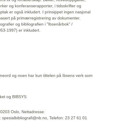
erker og konferanserapporter, i tidsskrifter og
ptak er også inkludert. I prinsippet ingen nasjonal
basert på primærregistrering av dokumenter.
liografier og bibliografien i "Ibsenårbok" /
53-1997) er inkludert.
eord og noen har kun tittelen på Ibsens verk som
teket og BIBSYS
, 0203 Oslo, Nettadresse:
t: spesialbibliografi@nb.no, Telefon: 23 27 61 01
 09:45:34