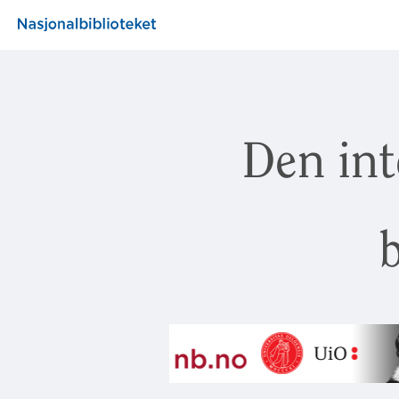
Den int
b