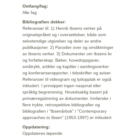
Omfang/fag:
Alle fag
Bibliografien dekker:
Referanser til: 1) Henrik Ibsens verker på
originalspråket og i oversettelser, både som
selvstendige utgivelser og deler av andre
publikasjoner. 2) Parodier over og omdiktninger
av Ibsens verker. 3) Dokumenter om Ibsens liv
og forfatterskap: Bøker, hovedoppgaver,
småtrykk, artikler og kapitler i samlingsverker
og konferanserapporter, i tidsskrifter og aviser.
Referanser til videogram og lydopptak er også
inkludert. I prinsippet ingen nasjonal eller
språklig begrensning. Hovedsaklig basert på
primærregistrering av dokumenter. Innførsler i
flere trykte, retrospektive bibliografier og
bibliografien i "Ibsenårbok" / "Contemporary
approaches to Ibsen" (1953-1997) er inkludert.
Oppdatering:
Oppdateres løpende