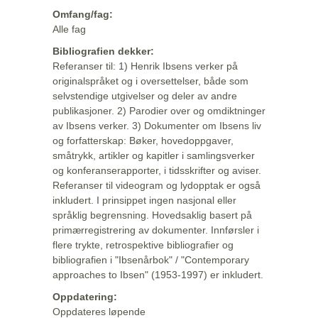
Omfang/fag:
Alle fag
Bibliografien dekker:
Referanser til: 1) Henrik Ibsens verker på
originalspråket og i oversettelser, både som
selvstendige utgivelser og deler av andre
publikasjoner. 2) Parodier over og omdiktninger
av Ibsens verker. 3) Dokumenter om Ibsens liv
og forfatterskap: Bøker, hovedoppgaver,
småtrykk, artikler og kapitler i samlingsverker
og konferanserapporter, i tidsskrifter og aviser.
Referanser til videogram og lydopptak er også
inkludert. I prinsippet ingen nasjonal eller
språklig begrensning. Hovedsaklig basert på
primærregistrering av dokumenter. Innførsler i
flere trykte, retrospektive bibliografier og
bibliografien i "Ibsenårbok" / "Contemporary
approaches to Ibsen" (1953-1997) er inkludert.
Oppdatering:
Oppdateres løpende