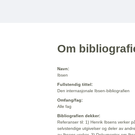
Om bibliograf
Navn:
Ibsen
Fullstendig tittel:
Den internasjonale Ibsen-bibliografien
Omfang/fag:
Alle fag
Bibliografien dekker:
Referanser til: 1) Henrik Ibsens verker p
selvstendige utgivelser og deler av andr
av Ibsens verker. 3) Dokumenter om Ibse