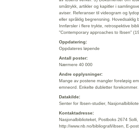
småtrykk, artikler og kapitler i samlingsv
aviser. Referanser til videogram og lydop
eller språklig begrensning. Hovedsaklig 
Innførsler i flere trykte, retrospektive bib
"Contemporary approaches to Ibsen" (19
Oppdatering:
Oppdateres løpende
Antall poster:
Nærmere 40 000
Andre opplysninger:
Mange av postene mangler foreløpig emn
emneord. Enkelte dubletter forekommer.
Datakilde:
Senter for Ibsen-studier, Nasjonalbiblio
Kontaktadresse:
Nasjonalbiblioteket, Postboks 2674 Solli
http://www.nb.no/bibliografi/ibsen, E-pos
Beskrivelsen sist oppdatert: 2022-06-20