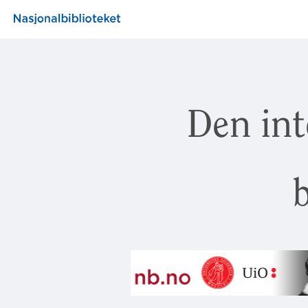
Den int
b