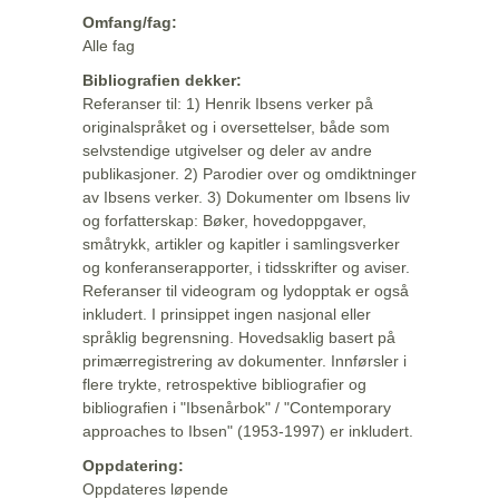
Omfang/fag:
Alle fag
Bibliografien dekker:
Referanser til: 1) Henrik Ibsens verker på
originalspråket og i oversettelser, både som
selvstendige utgivelser og deler av andre
publikasjoner. 2) Parodier over og omdiktninger
av Ibsens verker. 3) Dokumenter om Ibsens liv
og forfatterskap: Bøker, hovedoppgaver,
småtrykk, artikler og kapitler i samlingsverker
og konferanserapporter, i tidsskrifter og aviser.
Referanser til videogram og lydopptak er også
inkludert. I prinsippet ingen nasjonal eller
språklig begrensning. Hovedsaklig basert på
primærregistrering av dokumenter. Innførsler i
flere trykte, retrospektive bibliografier og
bibliografien i "Ibsenårbok" / "Contemporary
approaches to Ibsen" (1953-1997) er inkludert.
Oppdatering:
Oppdateres løpende