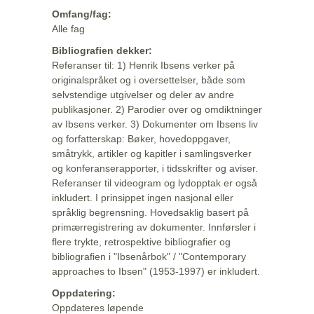
Omfang/fag:
Alle fag
Bibliografien dekker:
Referanser til: 1) Henrik Ibsens verker på
originalspråket og i oversettelser, både som
selvstendige utgivelser og deler av andre
publikasjoner. 2) Parodier over og omdiktninger
av Ibsens verker. 3) Dokumenter om Ibsens liv
og forfatterskap: Bøker, hovedoppgaver,
småtrykk, artikler og kapitler i samlingsverker
og konferanserapporter, i tidsskrifter og aviser.
Referanser til videogram og lydopptak er også
inkludert. I prinsippet ingen nasjonal eller
språklig begrensning. Hovedsaklig basert på
primærregistrering av dokumenter. Innførsler i
flere trykte, retrospektive bibliografier og
bibliografien i "Ibsenårbok" / "Contemporary
approaches to Ibsen" (1953-1997) er inkludert.
Oppdatering:
Oppdateres løpende