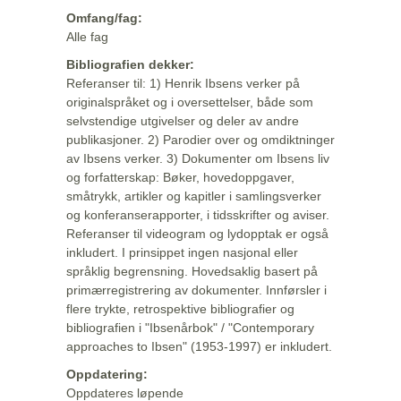
Omfang/fag:
Alle fag
Bibliografien dekker:
Referanser til: 1) Henrik Ibsens verker på
originalspråket og i oversettelser, både som
selvstendige utgivelser og deler av andre
publikasjoner. 2) Parodier over og omdiktninger
av Ibsens verker. 3) Dokumenter om Ibsens liv
og forfatterskap: Bøker, hovedoppgaver,
småtrykk, artikler og kapitler i samlingsverker
og konferanserapporter, i tidsskrifter og aviser.
Referanser til videogram og lydopptak er også
inkludert. I prinsippet ingen nasjonal eller
språklig begrensning. Hovedsaklig basert på
primærregistrering av dokumenter. Innførsler i
flere trykte, retrospektive bibliografier og
bibliografien i "Ibsenårbok" / "Contemporary
approaches to Ibsen" (1953-1997) er inkludert.
Oppdatering:
Oppdateres løpende