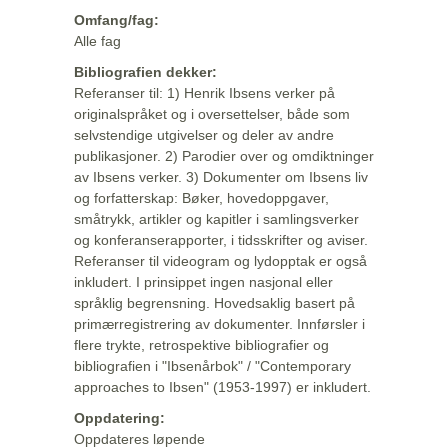
Omfang/fag:
Alle fag
Bibliografien dekker:
Referanser til: 1) Henrik Ibsens verker på
originalspråket og i oversettelser, både som
selvstendige utgivelser og deler av andre
publikasjoner. 2) Parodier over og omdiktninger
av Ibsens verker. 3) Dokumenter om Ibsens liv
og forfatterskap: Bøker, hovedoppgaver,
småtrykk, artikler og kapitler i samlingsverker
og konferanserapporter, i tidsskrifter og aviser.
Referanser til videogram og lydopptak er også
inkludert. I prinsippet ingen nasjonal eller
språklig begrensning. Hovedsaklig basert på
primærregistrering av dokumenter. Innførsler i
flere trykte, retrospektive bibliografier og
bibliografien i "Ibsenårbok" / "Contemporary
approaches to Ibsen" (1953-1997) er inkludert.
Oppdatering:
Oppdateres løpende