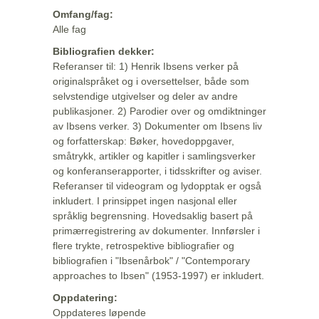
Omfang/fag:
Alle fag
Bibliografien dekker:
Referanser til: 1) Henrik Ibsens verker på
originalspråket og i oversettelser, både som
selvstendige utgivelser og deler av andre
publikasjoner. 2) Parodier over og omdiktninger
av Ibsens verker. 3) Dokumenter om Ibsens liv
og forfatterskap: Bøker, hovedoppgaver,
småtrykk, artikler og kapitler i samlingsverker
og konferanserapporter, i tidsskrifter og aviser.
Referanser til videogram og lydopptak er også
inkludert. I prinsippet ingen nasjonal eller
språklig begrensning. Hovedsaklig basert på
primærregistrering av dokumenter. Innførsler i
flere trykte, retrospektive bibliografier og
bibliografien i "Ibsenårbok" / "Contemporary
approaches to Ibsen" (1953-1997) er inkludert.
Oppdatering:
Oppdateres løpende