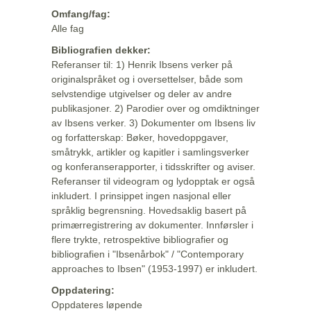
Omfang/fag:
Alle fag
Bibliografien dekker:
Referanser til: 1) Henrik Ibsens verker på
originalspråket og i oversettelser, både som
selvstendige utgivelser og deler av andre
publikasjoner. 2) Parodier over og omdiktninger
av Ibsens verker. 3) Dokumenter om Ibsens liv
og forfatterskap: Bøker, hovedoppgaver,
småtrykk, artikler og kapitler i samlingsverker
og konferanserapporter, i tidsskrifter og aviser.
Referanser til videogram og lydopptak er også
inkludert. I prinsippet ingen nasjonal eller
språklig begrensning. Hovedsaklig basert på
primærregistrering av dokumenter. Innførsler i
flere trykte, retrospektive bibliografier og
bibliografien i "Ibsenårbok" / "Contemporary
approaches to Ibsen" (1953-1997) er inkludert.
Oppdatering:
Oppdateres løpende