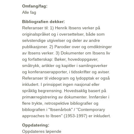
Omfang/fag:
Alle fag
Bibliografien dekker:
Referanser til: 1) Henrik Ibsens verker på
originalspråket og i oversettelser, både som
selvstendige utgivelser og deler av andre
publikasjoner. 2) Parodier over og omdiktninger
av Ibsens verker. 3) Dokumenter om Ibsens liv
og forfatterskap: Bøker, hovedoppgaver,
småtrykk, artikler og kapitler i samlingsverker
og konferanserapporter, i tidsskrifter og aviser.
Referanser til videogram og lydopptak er også
inkludert. I prinsippet ingen nasjonal eller
språklig begrensning. Hovedsaklig basert på
primærregistrering av dokumenter. Innførsler i
flere trykte, retrospektive bibliografier og
bibliografien i "Ibsenårbok" / "Contemporary
approaches to Ibsen" (1953-1997) er inkludert.
Oppdatering:
Oppdateres løpende