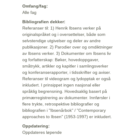
Omfang/fag:
Alle fag
Bibliografien dekker:
Referanser til: 1) Henrik Ibsens verker på
originalspråket og i oversettelser, både som
selvstendige utgivelser og deler av andre
publikasjoner. 2) Parodier over og omdiktninger
av Ibsens verker. 3) Dokumenter om Ibsens liv
og forfatterskap: Bøker, hovedoppgaver,
småtrykk, artikler og kapitler i samlingsverker
og konferanserapporter, i tidsskrifter og aviser.
Referanser til videogram og lydopptak er også
inkludert. I prinsippet ingen nasjonal eller
språklig begrensning. Hovedsaklig basert på
primærregistrering av dokumenter. Innførsler i
flere trykte, retrospektive bibliografier og
bibliografien i "Ibsenårbok" / "Contemporary
approaches to Ibsen" (1953-1997) er inkludert.
Oppdatering:
Oppdateres løpende