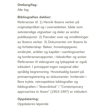
Omfang/fag:
Alle fag
Bibliografien dekker:
Referanser til: 1) Henrik Ibsens verker på
originalspråket og i oversettelser, både som
selvstendige utgivelser og deler av andre
publikasjoner. 2) Parodier over og omdiktninger
av Ibsens verker. 3) Dokumenter om Ibsens liv
og forfatterskap: Bøker, hovedoppgaver,
småtrykk, artikler og kapitler i samlingsverker
og konferanserapporter, i tidsskrifter og aviser.
Referanser til videogram og lydopptak er også
inkludert. I prinsippet ingen nasjonal eller
språklig begrensning. Hovedsaklig basert på
primærregistrering av dokumenter. Innførsler i
flere trykte, retrospektive bibliografier og
bibliografien i "Ibsenårbok" / "Contemporary
approaches to Ibsen" (1953-1997) er inkludert.
Oppdatering:
Oppdateres løpende